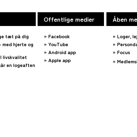
Offentlige medier
Åben me
ge tæt på dig
Facebook
Loger, le
 med hjerte og
YouTube
Personda
Android app
Focus
l livskvalitet
Apple app
Medlems
år en logeaften