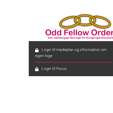
Login til mødeplan og information om
egen loge
Login til Focus