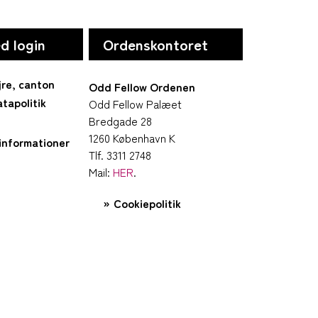
d login
Ordenskontoret
jre, canton
Odd Fellow Ordenen
tapolitik
Odd Fellow Palæet
Bredgade 28
1260 København K
informationer
Tlf. 3311 2748
Mail:
HER
.
Cookiepolitik